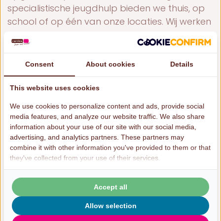
specialistische jeugdhulp bieden we thuis, op
school of op één van onze locaties. Wij werken
met ruim 400 betrokken en deskundige
medewerkers. Samen zetten we net dat
stapje extra om te doen wat écht werkt!
Consent
About cookies
Details
Meer over werken bij ons
This website uses cookies
We use cookies to personalize content and ads, provide social
media features, and analyze our website traffic. We also share
information about your use of our site with our social media,
advertising, and analytics partners. These partners may
combine it with other information you've provided to them or that
Om deze video te tonen moeten we
they've collected from your use of their services.
cookies plaatsen.
Accepteer marketing-cookies
Accept all
of bekijk het op
Allow selection
www.vimeo.com/875082293