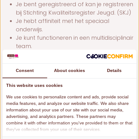
Je bent geregistreerd of kan je registreren
bij Stichting Kwaliteitsregister Jeugd. (SKJ)
Je hebt affiniteit met het speciaal
onderwijs.
Je kunt functioneren in een multidisciplinair
team.
Je biedt structuur en voorspelbaarheid
op de groep.
Je hebt kennis van de ontwikkeling van het
Consent
About cookies
Details
jonge kind;
This website uses cookies
Je hebt kennis van werken met kinderen
met ontwikkelachterstand en/of
We use cookies to personalize content and ads, provide social
media features, and analyze our website traffic. We also share
stoornissen of gedragsproblemen.
information about your use of our site with our social media,
Je kunt werken volgens vastgelegde
advertising, and analytics partners. These partners may
handelingsplanning.
combine it with other information you've provided to them or that
Je beschikt over goede schriftelijke
they've collected from your use of their services.
taalvaardigheid.