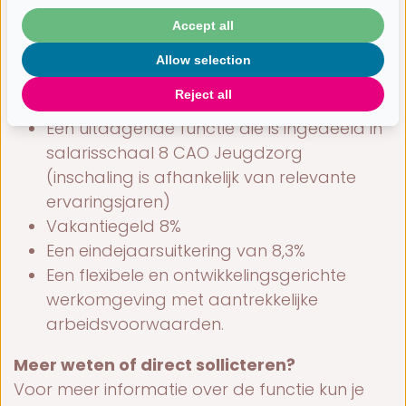
Accept all
War bieden we jou?
Allow selection
Een leuke en uitdagende functie
Reject all
Betrokken collega’s en een hecht team
Een uitdagende functie die is ingedeeld in
salarisschaal 8 CAO Jeugdzorg
(inschaling is afhankelijk van relevante
ervaringsjaren)
Vakantiegeld 8%
Een eindejaarsuitkering van 8,3%
Een flexibele en ontwikkelingsgerichte
werkomgeving met aantrekkelijke
arbeidsvoorwaarden.
Meer weten of direct sollicteren?
Voor meer informatie over de functie kun je