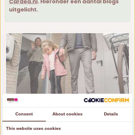
Cardea.nl
. Hieronder een aantal blogs
uitgelicht.
Consent
About cookies
Details
Kind en complexe scheiding
Bij de afdeling Kind en Complexe Scheiding
This website uses cookies
van Cardea zien we veel kinderen die al