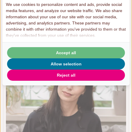
We use cookies to personalize content and ads, provide social
langere tijd een van hun ouders niet zien.
media features, and analyze our website traffic. We also share
Samen met ouders en kinderen proberen
information about your use of our site with our social media,
we dit contact, onder begeleiding, te
advertising, and analytics partners. These partners may
combine it with other information you've provided to them or that
herstellen.
they've collected from your use of their services.
Meer informatie
Accept all
Allow selection
Reject all